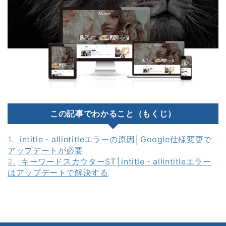
この記事でわかること（もくじ）
1.
intitle・allintitleエラーの原因│Google仕様変更で
アップデートが必要
2.
キーワードスカウターST│intitle・allintitleエラー
はアップデートで解決する