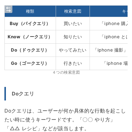
種類
検索意図
キー
Buy（バイクエリ）
買いたい
「iphone 購入
Know（ノークエリ）
知りたい
「iphone とは
Do（ドゥクエリ）
やってみたい
「iphone 撮影」
Go（ゴークエリ）
行きたい
「iphone 場
４つの検索意図
Doクエリ
Doクエリは、ユーザーが何か具体的な行動を起こし
たい時に使うキーワードです。「〇〇 やり方」
「△△ レシピ」などが該当します。