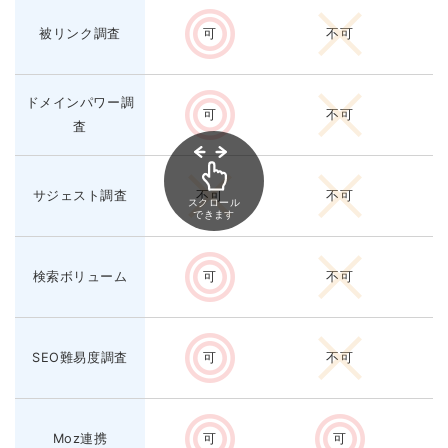
被リンク調査
可
不可
ドメインパワー調
可
不可
査
サジェスト調査
不可
不可
スクロール
できます
検索ボリューム
可
不可
SEO難易度調査
可
不可
Moz連携
可
可