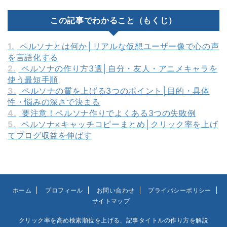
この記事でわかること（もくじ）
1.
ペルソナとは何か│リアルな仮想ユーザー像で心の声
を言語化する
2.
ペルソナの作り方3選│自分・友人・アニメキャラを
使う最短手順
3.
ペルソナの質を上げる3つのポイント│目的・具体
性・悩みの深さで決まる
4.
要注意！ペルソナ作りでよくある3つの失敗例
5.
ペルソナ×キャッチコピーまとめ│クリック率を上げ
てブログ収益を伸ばす
ホーム
プロフィール
お問い合わせ
プライバシーポリシー
サイトマップ
クリック率を高め検索順位を上げる、記事タイトルの作り方を解説