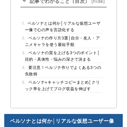
記事でわかること（目次）
[
hide
]
1.
ペルソナとは何か│リアルな仮想ユーザ
ー像で心の声を言語化する
2.
ペルソナの作り方3選│自分・友人・ア
ニメキャラを使う最短手順
3.
ペルソナの質を上げる3つのポイント│
目的・具体性・悩みの深さで決まる
4.
要注意！ペルソナ作りでよくある3つの
失敗例
5.
ペルソナ×キャッチコピーまとめ│クリ
ック率を上げてブログ収益を伸ばす
ペルソナとは何か│リアルな仮想ユーザー像